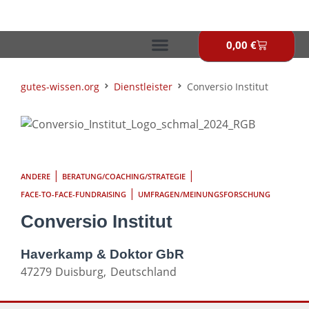
Zum
Inhalt
springen
0,00
€
Warenkor
gutes-wissen.org
Dienstleister
Conversio Institut
|
|
ANDERE
BERATUNG/COACHING/STRATEGIE
|
FACE-TO-FACE-FUNDRAISING
UMFRAGEN/MEINUNGSFORSCHUNG
Conversio Institut
Haverkamp & Doktor GbR
47279
Duisburg,
Deutschland