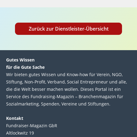
Zurück zur Dienstleister-Übersicht
Gutes Wissen
für die Gute Sache
Wir bie­ten gutes Wis­sen und Know-how für Ver­ein, NGO,
Stif­tung, Non-Profit, Ver­band, Social Entre­pre­neur und alle,
die die Welt bes­ser machen wol­len. Die­ses Por­tal ist ein
Service des Fund­raising-Magazin – Bran­chen­magazin für
Sozial­marke­ting, Spen­den, Ver­eine und Stif­tun­gen.
Kontakt
Fundraiser-Magazin GbR
Altlockwitz 19