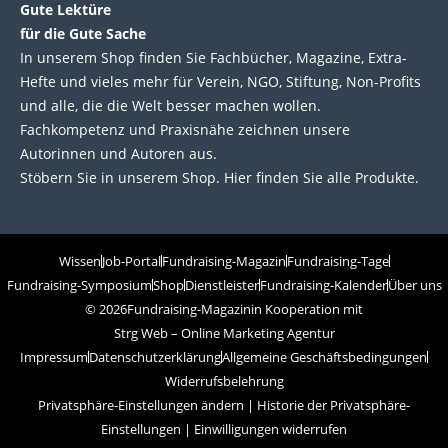
Gute Lektüre
für die Gute Sache
In unserem Shop finden Sie Fachbücher, Magazine, Extra-
Hefte und vieles mehr für Verein, NGO, Stiftung, Non-Profits
und alle, die die Welt besser machen wollen.
Fachkompetenz und Praxisnähe zeichnen unsere
Autorinnen und Autoren aus.
Stöbern Sie in unserem Shop. Hier finden Sie alle Produkte.
Wissen
Job-Portal
Fundraising-Magazin
Fundraising-Tage
Fundraising-Symposium
Shop
Dienstleister
Fundraising-Kalender
Über uns
© 2026
Fundraising-Magazin
in Kooperation mit
Strg Web – Online Marketing Agentur
Impressum
Datenschutzerklärung
Allgemeine Geschäftsbedingungen
Widerrufsbelehrung
Privatsphäre-Einstellungen ändern
|
Historie der Privatsphäre-
Einstellungen
|
Einwilligungen widerrufen