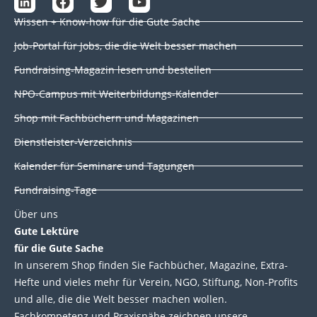
i
a
w
o
Wissen + Know-how für die Gute Sache
n
c
i
u
k
e
t
t
Job-Portal für Jobs, die die Welt besser machen
e
b
t
u
d
o
e
b
Fundraising-Magazin lesen und bestellen
i
o
r
e
NPO-Campus mit Weiterbildungs-Kalender
n
k
Shop mit Fachbüchern und Magazinen
Dienstleister-Verzeichnis
Kalender für Seminare und Tagungen
Fundraising-Tage
Über uns
Gute Lektüre
für die Gute Sache
In unserem Shop finden Sie Fachbücher, Magazine, Extra-
Hefte und vieles mehr für Verein, NGO, Stiftung, Non-Profits
und alle, die die Welt besser machen wollen.
Fachkompetenz und Praxisnähe zeichnen unsere