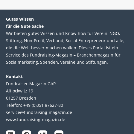
Gutes Wissen
für die Gute Sache
Wir bie­ten gutes Wis­sen und Know-how für Ver­ein, NGO,
Stif­tung, Non-Profit, Ver­band, Social Entre­pre­neur und alle,
die die Welt bes­ser machen wol­len. Die­ses Por­tal ist ein
Service des Fund­raising-Magazin – Bran­chen­magazin für
Sozial­marke­ting, Spen­den, Ver­eine und Stif­tun­gen.
Kontakt
Fundraiser-Magazin GbR
Altlockwitz 19
01257 Dresden
Telefon: +49 (0)351 87627-80
service@fundraising-magazin.de
www.fundraising-magazin.de
L
F
T
Y