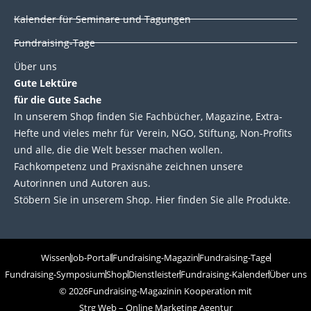
Kalender für Seminare und Tagungen
Fundraising-Tage
Über uns
Gute Lektüre
für die Gute Sache
In unserem Shop finden Sie Fachbücher, Magazine, Extra-
Hefte und vieles mehr für Verein, NGO, Stiftung, Non-Profits
und alle, die die Welt besser machen wollen.
Fachkompetenz und Praxisnähe zeichnen unsere
Autorinnen und Autoren aus.
Stöbern Sie in unserem Shop. Hier finden Sie alle Produkte.
Wissen
Job-Portal
Fundraising-Magazin
Fundraising-Tage
Fundraising-Symposium
Shop
Dienstleister
Fundraising-Kalender
Über uns
© 2026
Fundraising-Magazin
in Kooperation mit
Strg Web – Online Marketing Agentur