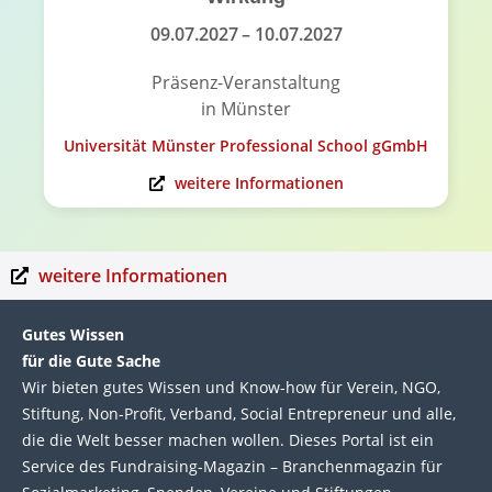
09.07.2027
– 10.07.2027
Präsenz-Veranstaltung
in Münster
Universität Münster Professional School gGmbH
weitere Informationen
weitere Informationen
Gutes Wissen
für die Gute Sache
Wir bie­ten gutes Wis­sen und Know-how für Ver­ein, NGO,
Stif­tung, Non-Profit, Ver­band, Social Entre­pre­neur und alle,
die die Welt bes­ser machen wol­len. Die­ses Por­tal ist ein
Service des Fund­raising-Magazin – Bran­chen­magazin für