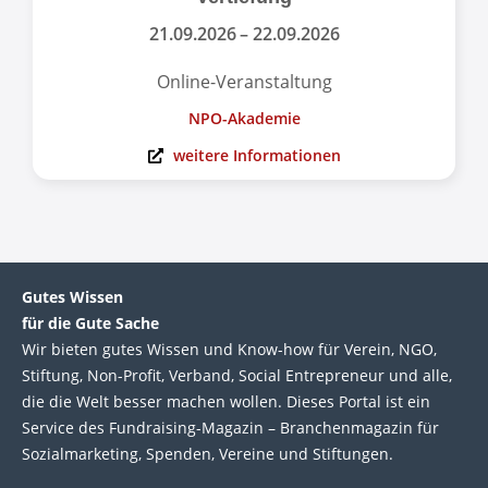
21.09.2026
– 22.09.2026
Online-Veranstaltung
NPO-Akademie
weitere Informationen
Gutes Wissen
für die Gute Sache
Wir bie­ten gutes Wis­sen und Know-how für Ver­ein, NGO,
Stif­tung, Non-Profit, Ver­band, Social Entre­pre­neur und alle,
die die Welt bes­ser machen wol­len. Die­ses Por­tal ist ein
Service des Fund­raising-Magazin – Bran­chen­magazin für
Sozial­marke­ting, Spen­den, Ver­eine und Stif­tun­gen.