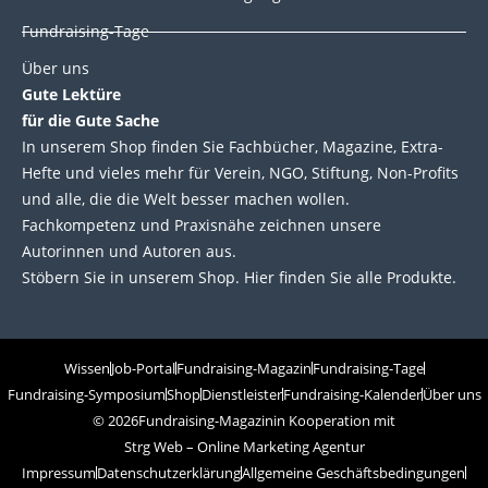
Fundraising-Tage
Über uns
Gute Lektüre
für die Gute Sache
In unserem Shop finden Sie Fachbücher, Magazine, Extra-
Hefte und vieles mehr für Verein, NGO, Stiftung, Non-Profits
und alle, die die Welt besser machen wollen.
Fachkompetenz und Praxisnähe zeichnen unsere
Autorinnen und Autoren aus.
Stöbern Sie in unserem Shop. Hier finden Sie alle Produkte.
Wissen
Job-Portal
Fundraising-Magazin
Fundraising-Tage
Fundraising-Symposium
Shop
Dienstleister
Fundraising-Kalender
Über uns
© 2026
Fundraising-Magazin
in Kooperation mit
Strg Web – Online Marketing Agentur
Impressum
Datenschutzerklärung
Allgemeine Geschäftsbedingungen