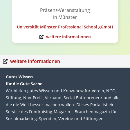
Präsenz-Veranstaltung
in Münster
Universität Münster Professional School gGmbH
weitere Informationen
weitere Informationen
Gutes Wissen
für die Gute Sache
Wir bie­ten gutes Wis­sen und Know-how für Ver­ein, NGO,
Stif­tung, Non-Profit, Ver­band, Social Entre­pre­neur und alle,
die die Welt bes­ser machen wol­len. Die­ses Por­tal ist ein
Service des Fund­raising-Magazin – Bran­chen­magazin für
Sozial­marke­ting, Spen­den, Ver­eine und Stif­tun­gen.