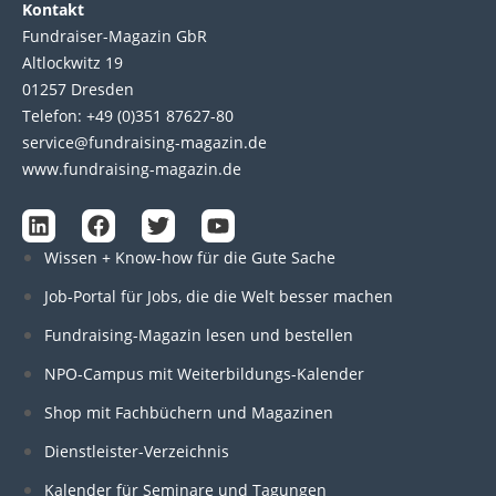
Kontakt
Fundraiser-Magazin GbR
Altlockwitz 19
01257 Dresden
Telefon: +49 (0)351 87627-80
service@fundraising-magazin.de
www.fundraising-magazin.de
L
F
T
Y
i
a
w
o
Wissen + Know-how für die Gute Sache
n
c
i
u
k
e
t
t
Job-Portal für Jobs, die die Welt besser machen
e
b
t
u
d
o
e
b
Fundraising-Magazin lesen und bestellen
i
o
r
e
n
k
NPO-Campus mit Weiterbildungs-Kalender
Shop mit Fachbüchern und Magazinen
Dienstleister-Verzeichnis
Kalender für Seminare und Tagungen