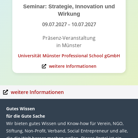
Seminar: Strategie, Innovation und
Wirkung
09.07.2027
– 10.07.2027
Präsenz-Veranstaltung
in Münster
Universität Münster Professional School gGmbH
weitere Informationen
weitere Informationen
Gutes Wissen
für die Gute Sache
Wir bie­ten gutes Wis­sen und Know-how für Ver­ein, NGO,
Stif­tung, Non-Profit, Ver­band, Social Entre­pre­neur und alle,