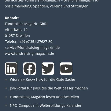
Service des Fund­raising-Magazin – Bran­chen­magazin für
Sozial­marke­ting, Spen­den, Ver­eine und Stif­tun­gen.
Kontakt
Fundraiser-Magazin GbR
Altlockwitz 19
01257 Dresden
Telefon: +49 (0)351 87627-80
service@fundraising-magazin.de
www.fundraising-magazin.de
L
F
T
Y
i
a
w
o
Wissen + Know-how für die Gute Sache
n
c
i
u
Job-Portal für Jobs, die die Welt besser machen
Fundraising-Magazin lesen und bestellen
k
e
t
t
NPO-Campus mit Weiterbildungs-Kalender