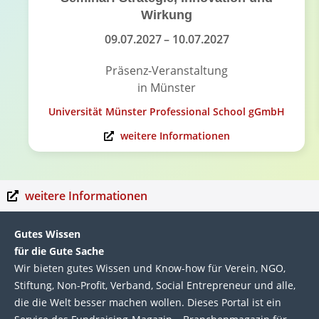
Wirkung
09.07.2027
– 10.07.2027
Präsenz-Veranstaltung
in Münster
Universität Münster Professional School gGmbH
weitere Informationen
weitere Informationen
Gutes Wissen
für die Gute Sache
Wir bie­ten gutes Wis­sen und Know-how für Ver­ein, NGO,
Stif­tung, Non-Profit, Ver­band, Social Entre­pre­neur und alle,
die die Welt bes­ser machen wol­len. Die­ses Por­tal ist ein