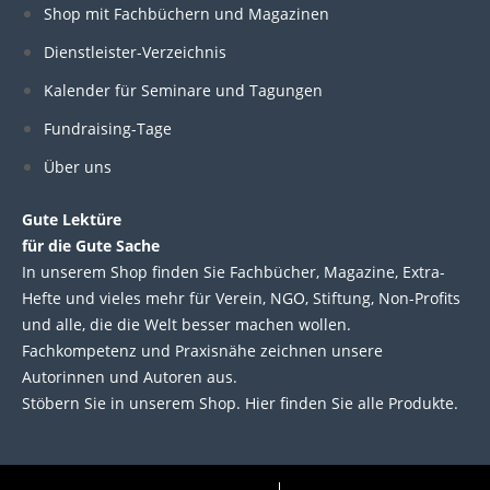
e
b
t
u
Shop mit Fachbüchern und Magazinen
Dienstleister-Verzeichnis
d
o
e
b
Kalender für Seminare und Tagungen
i
o
r
e
Fundraising-Tage
Über uns
n
k
Gute Lektüre
für die Gute Sache
In unserem Shop finden Sie Fachbücher, Magazine, Extra-
Hefte und vieles mehr für Verein, NGO, Stiftung, Non-Profits
und alle, die die Welt besser machen wollen.
Fachkompetenz und Praxisnähe zeichnen unsere
Autorinnen und Autoren aus.
Stöbern Sie in unserem Shop. Hier finden Sie alle Produkte.