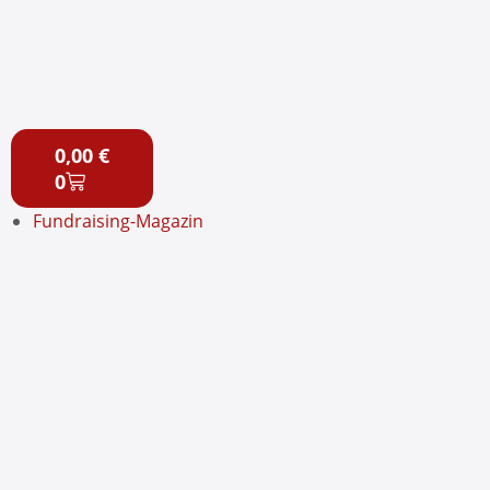
Zum
Inhalt
springen
Warenkorb
Start
0,00
€
Wissen
0
Job-Portal
Fundraising-Magazin