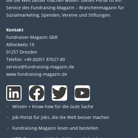
die die Welt bes­ser machen wol­len. Die­ses Por­tal ist ein
Service des Fund­raising-Magazin – Bran­chen­magazin für
Sozial­marke­ting, Spen­den, Ver­eine und Stif­tun­gen.
Kontakt
Fundraiser-Magazin GbR
Altlockwitz 19
01257 Dresden
Telefon: +49 (0)351 87627-80
service@fundraising-magazin.de
www.fundraising-magazin.de
L
F
T
Y
i
a
w
o
Wissen + Know-how für die Gute Sache
n
c
i
u
Job-Portal für Jobs, die die Welt besser machen
Fundraising-Magazin lesen und bestellen