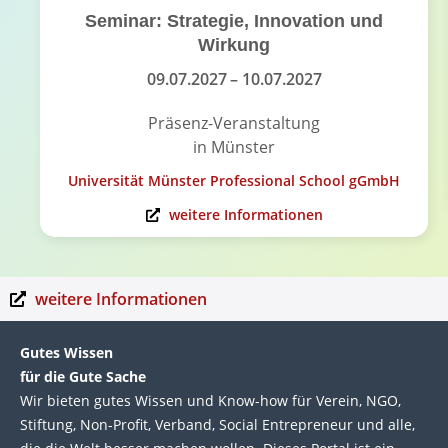
Seminar: Strategie, Innovation und
Wirkung
09.07.2027
– 10.07.2027
Präsenz-Veranstaltung
in Münster
Universität Münster Professional School gGmbH
weitere Informationen
weitere Informationen
Gutes Wissen
für die Gute Sache
Wir bie­ten gutes Wis­sen und Know-how für Ver­ein, NGO,
Stif­tung, Non-Profit, Ver­band, Social Entre­pre­neur und alle,