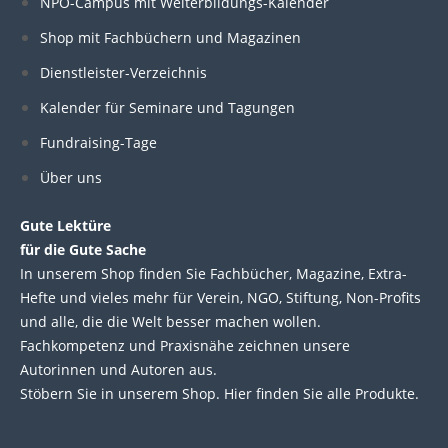
k
e
t
t
NPO-Campus mit Weiterbildungs-Kalender
e
b
t
u
Shop mit Fachbüchern und Magazinen
Dienstleister-Verzeichnis
d
o
e
b
Kalender für Seminare und Tagungen
i
o
r
e
Fundraising-Tage
Über uns
n
k
Gute Lektüre
für die Gute Sache
In unserem Shop finden Sie Fachbücher, Magazine, Extra-
Hefte und vieles mehr für Verein, NGO, Stiftung, Non-Profits
und alle, die die Welt besser machen wollen.
Fachkompetenz und Praxisnähe zeichnen unsere
Autorinnen und Autoren aus.
Stöbern Sie in unserem Shop. Hier finden Sie alle Produkte.