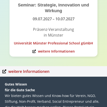
Seminar: Strategie, Innovation und
Wirkung
09.07.2027
– 10.07.2027
Präsenz-Veranstaltung
in Münster
Universität Münster Professional School gGmbH
weitere Informationen
weitere Informationen
Gutes Wissen
für die Gute Sache
Wir bie­ten gutes Wis­sen und Know-how für Ver­ein, NGO,
Stif­tung, Non-Profit, Ver­band, Social Entre­pre­neur und alle,