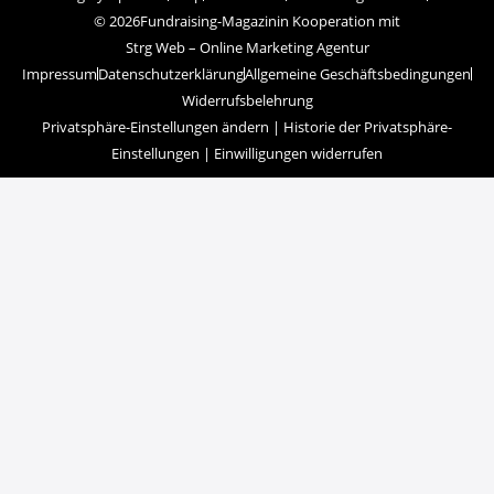
© 2026
Fundraising-Magazin
in Kooperation mit
Strg Web – Online Marketing Agentur
Impressum
Datenschutzerklärung
Allgemeine Geschäftsbedingungen
Widerrufsbelehrung
Privatsphäre-Einstellungen ändern
|
Historie der Privatsphäre-
Einstellungen
|
Einwilligungen widerrufen