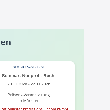
gen
SEMINAR/WORKSHOP
Seminar: Nonprofit-Recht
Infoabend
Governance
20.11.2026
– 22.11.2026
Präsenz-Veranstaltung
in Münster
On
sität Münster Professional School gGmbH
Universität Mü