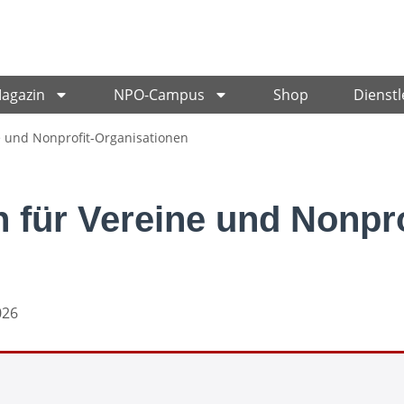
Magazin
NPO-Campus
Shop
Dienstl
e und Nonprofit-Organisationen
 für Vereine und Nonpro
026