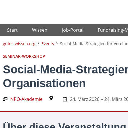
Zum
Inhalt
springen
Start
Wissen
Job-Portal
Fundraising-
gutes-wissen.org
Events
Social-Media-Strategien für Verein
SEMINAR-WORKSHOP
Social-Media-Strategien
Organisationen
NPO-Akademie
24. März 2026
– 24. März 2
Über diese Veranstaltung