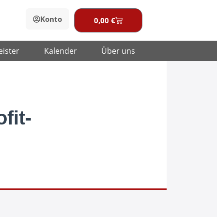
Konto
0,00
€
Warenkorb
eister
Kalender
Über uns
fit-