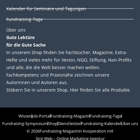
Kalender für Seminare und Tagungen
Fundraising-Tage
Über uns
Gute Lektüre
für die Gute Sache
In unserem Shop finden Sie Fachbücher, Magazine, Extra-
Hefte und vieles mehr für Verein, NGO, Stiftung, Non-Profits
und alle, die die Welt besser machen wollen.
Fachkompetenz und Praxisnähe zeichnen unsere
Autorinnen und Autoren aus.
Stöbern Sie in unserem Shop. Hier finden Sie alle Produkte.
Wissen
Job-Portal
Fundraising-Magazin
Fundraising-Tage
Fundraising-Symposium
Shop
Dienstleister
Fundraising-Kalender
Über uns
© 2026
Fundraising-Magazin
in Kooperation mit
Strg Web – Online Marketing Agentur