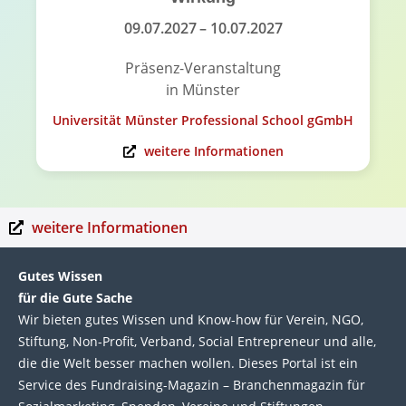
09.07.2027
– 10.07.2027
Präsenz-Veranstaltung
in Münster
Universität Münster Professional School gGmbH
weitere Informationen
weitere Informationen
Gutes Wissen
für die Gute Sache
Wir bie­ten gutes Wis­sen und Know-how für Ver­ein, NGO,
Stif­tung, Non-Profit, Ver­band, Social Entre­pre­neur und alle,
die die Welt bes­ser machen wol­len. Die­ses Por­tal ist ein
Service des Fund­raising-Magazin – Bran­chen­magazin für