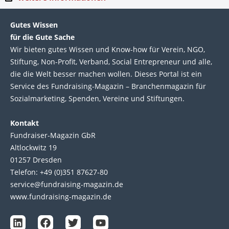
Gutes Wissen
für die Gute Sache
Wir bie­ten gutes Wis­sen und Know-how für Ver­ein, NGO,
Stif­tung, Non-Profit, Ver­band, Social Entre­pre­neur und alle,
die die Welt bes­ser machen wol­len. Die­ses Por­tal ist ein
Service des Fund­raising-Magazin – Bran­chen­magazin für
Sozial­marke­ting, Spen­den, Ver­eine und Stif­tun­gen.
Kontakt
Fundraiser-Magazin GbR
Altlockwitz 19
01257 Dresden
Telefon: +49 (0)351 87627-80
service@fundraising-magazin.de
www.fundraising-magazin.de
L
F
T
Y