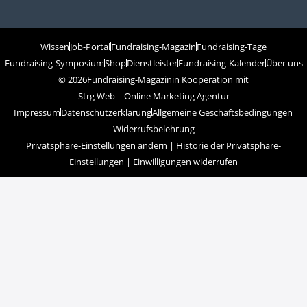
Wissen
Job-Portal
Fundraising-Magazin
Fundraising-Tage
Fundraising-Symposium
Shop
Dienstleister
Fundraising-Kalender
Über uns
© 2026
Fundraising-Magazin
in Kooperation mit
Strg Web – Online Marketing Agentur
Impressum
Datenschutzerklärung
Allgemeine Geschäftsbedingungen
Widerrufsbelehrung
Privatsphäre-Einstellungen ändern
|
Historie der Privatsphäre-
Einstellungen
|
Einwilligungen widerrufen