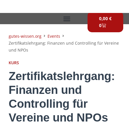
Zum
Inhalt
Warenkorb
springen
0,00
€
0
gutes-wissen.org
Events
Zertifikats­lehrgang: Finanzen und Controlling für Vereine
und NPOs
KURS
Zertifikats­lehrgang:
Finanzen und
Controlling für
Vereine und NPOs