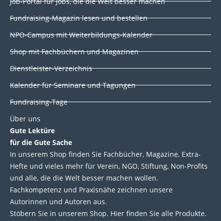
n
c
i
u
Job-Portal für Jobs, die die Welt besser machen
Fundraising-Magazin lesen und bestellen
k
e
t
t
NPO-Campus mit Weiterbildungs-Kalender
e
b
t
u
Shop mit Fachbüchern und Magazinen
Dienstleister-Verzeichnis
d
o
e
b
Kalender für Seminare und Tagungen
i
o
r
e
Fundraising-Tage
Über uns
n
k
Gute Lektüre
für die Gute Sache
In unserem Shop finden Sie Fachbücher, Magazine, Extra-
Hefte und vieles mehr für Verein, NGO, Stiftung, Non-Profits
und alle, die die Welt besser machen wollen.
Fachkompetenz und Praxisnähe zeichnen unsere
Autorinnen und Autoren aus.
Stöbern Sie in unserem Shop. Hier finden Sie alle Produkte.