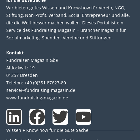
für die Gute Sache
Wir bie­ten gutes Wis­sen und Know-how für Ver­ein, NGO,
Stif­tung, Non-Profit, Ver­band, Social Entre­pre­neur und alle,
die die Welt bes­ser machen wol­len. Die­ses Por­tal ist ein
Service des Fund­raising-Magazin – Bran­chen­magazin für
Sozial­marke­ting, Spen­den, Ver­eine und Stif­tun­gen.
Kontakt
Fundraiser-Magazin GbR
Altlockwitz 19
01257 Dresden
Telefon: +49 (0)351 87627-80
service@fundraising-magazin.de
www.fundraising-magazin.de
L
F
T
Y
i
a
w
o
Wissen + Know-how für die Gute Sache