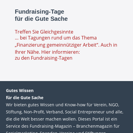
Fundraising-Tage
für die Gute Sache
Treffen Sie Gleichgesinnte
… bei Tagungen rund um das Thema
„Finanzierung gemeinnütziger Arbeit“. Auch in
Ihrer Nähe. Hier informieren:
zu den Fundraising-Tagen
Gutes Wissen
für die Gute Sache
Wir bie­ten gutes Wis­sen und Know-how für Ver­ein, NGO,
Stif­tung, Non-Profit, Ver­band, Social Entre­pre­neur und alle,
die die Welt bes­ser machen wol­len. Die­ses Por­tal ist ein
Service des Fund­raising-Magazin – Bran­chen­magazin für