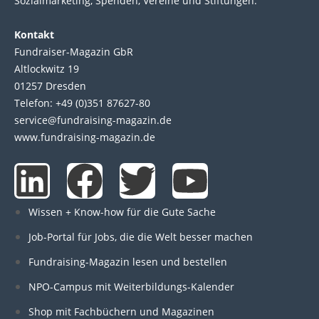
Sozial­marke­ting, Spen­den, Ver­eine und Stif­tun­gen.
Kontakt
Fundraiser-Magazin GbR
Altlockwitz 19
01257 Dresden
Telefon: +49 (0)351 87627-80
service@fundraising-magazin.de
www.fundraising-magazin.de
L
F
T
Y
i
a
w
o
Wissen + Know-how für die Gute Sache
n
c
i
u
Job-Portal für Jobs, die die Welt besser machen
Fundraising-Magazin lesen und bestellen
k
e
t
t
NPO-Campus mit Weiterbildungs-Kalender
Shop mit Fachbüchern und Magazinen