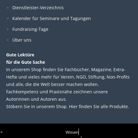
e
b
t
u
Dienstleister-Verzeichnis
d
o
e
b
Kalender für Seminare und Tagungen
i
o
r
e
Fundraising-Tage
Über uns
n
k
Gute Lektüre
für die Gute Sache
In unserem Shop finden Sie Fachbücher, Magazine, Extra-
Hefte und vieles mehr für Verein, NGO, Stiftung, Non-Profits
und alle, die die Welt besser machen wollen.
Fachkompetenz und Praxisnähe zeichnen unsere
Autorinnen und Autoren aus.
Stöbern Sie in unserem Shop. Hier finden Sie alle Produkte.
Wissen